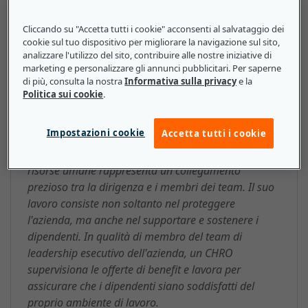
Cliccando su "Accetta tutti i cookie" acconsenti al salvataggio dei
cookie sul tuo dispositivo per migliorare la navigazione sul sito,
analizzare l'utilizzo del sito, contribuire alle nostre iniziative di
Direttore risorse umane (Chief
marketing e personalizzare gli annunci pubblicitari. Per saperne
Human Resources Officer, CHRO):
di più, consulta la nostra
Informativa sulla privacy
e la
Politica sui cookie
.
ecco cosa devono sapere le
piccole e medie imprese
Impostazioni cookie
Accetta tutti i cookie
All'interno di qualsiasi azienda, un Direttore delle
risorse umane rappresenta un collegamento
prezioso tra la dirigenza e i membri dei team. Il suo
lavoro consiste non soltanto nel proteggere
l'azienda, ma anche nel supportare e sostenere i
dipendenti. In qualità di membro del team di
leadership esecutivo dell'azienda, un CHRO
supervisiona le offerte di benefit e lavora per
assicurare che i dipendenti siano soddisfatti del
proprio ambiente di lavoro.