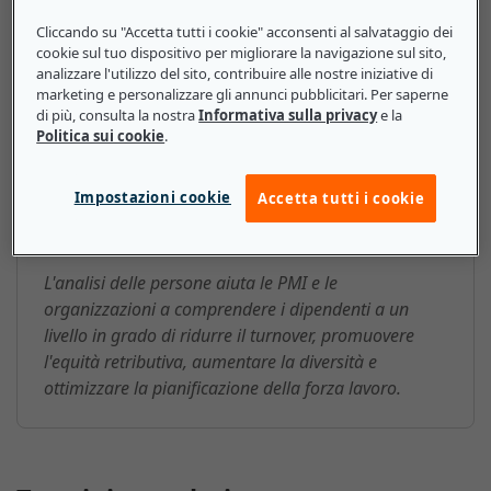
i ricavi ottimizzando i flussi di lavoro e i team,
migliorando l'esperienza dei dipendenti e aumentando
Cliccando su "Accetta tutti i cookie" acconsenti al salvataggio dei
cookie sul tuo dispositivo per migliorare la navigazione sul sito,
la produttività.
analizzare l'utilizzo del sito, contribuire alle nostre iniziative di
marketing e personalizzare gli annunci pubblicitari. Per saperne
di più, consulta la nostra
Informativa sulla privacy
e la
Politica sui cookie
.
Analisi delle persone: ecco cosa
devono sapere le piccole e medie
Impostazioni cookie
Accetta tutti i cookie
imprese
L'analisi delle persone aiuta le PMI e le
organizzazioni a comprendere i dipendenti a un
livello in grado di ridurre il turnover, promuovere
l'equità retributiva, aumentare la diversità e
ottimizzare la pianificazione della forza lavoro.