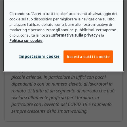
meno funzionalità.
Cliccando su "Accetta tutti i cookie" acconsenti al salvataggio dei
cookie sul tuo dispositivo per migliorare la navigazione sul sito,
analizzare l'utilizzo del sito, contribuire alle nostre iniziative di
marketing e personalizzare gli annunci pubblicitari. Per saperne
Piccolo ufficio/ufficio domestico
di più, consulta la nostra
Informativa sulla privacy
e la
(Small Office/Home Office, SOHO):
Politica sui cookie
.
ecco cosa devono sapere le
piccole e medie imprese
Impostazioni cookie
Accetta tutti i cookie
Le apparecchiature SOHO sono di solito usate in
piccole aziende, in particolare in uffici con pochi
dipendenti o con un numero elevato di lavoratori in
remoto. Si tratta di un segmento di mercato che può
rivelarsi altamente proficuo per i fornitori, in
particolare con l'avvento del COVID-19 e l'aumento
sempre crescente dello smart working.