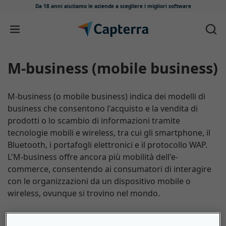
Da 18 anni aiutiamo le aziende
a scegliere i migliori software
Salta e vai al contenuto
M-business (mobile business)
M-business (o mobile business) indica dei modelli di
business che consentono l'acquisto e la vendita di
prodotti o lo scambio di informazioni tramite
tecnologie mobili e wireless, tra cui gli smartphone, il
Bluetooth, i portafogli elettronici e il protocollo WAP.
L'M-business offre ancora più mobilità dell'e-
commerce, consentendo ai consumatori di interagire
con le organizzazioni da un dispositivo mobile o
wireless, ovunque si trovino nel mondo.