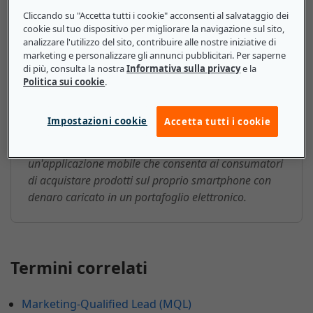
Cliccando su "Accetta tutti i cookie" acconsenti al salvataggio dei
M-business (mobile business):
cookie sul tuo dispositivo per migliorare la navigazione sul sito,
ecco cosa devono sapere le
analizzare l'utilizzo del sito, contribuire alle nostre iniziative di
marketing e personalizzare gli annunci pubblicitari. Per saperne
piccole e medie imprese
di più, consulta la nostra
Informativa sulla privacy
e la
Politica sui cookie
.
L'M-business mette in contatto le PMI con i clienti
che utilizzano le tecnologie mobili e wireless per
Impostazioni cookie
Accetta tutti i cookie
accedere a informazioni, prodotti e servizi. Ad
esempio, una piccola impresa può creare
un'applicazione mobile che consenta ai consumatori
di acquistare prodotti sul proprio smartphone con
denaro caricato in un portafoglio elettronico.
Termini correlati
Marketing-Qualified Lead (MQL)