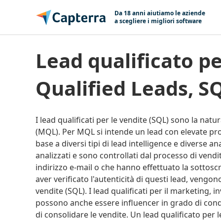
Salta e vai al contenuto
Da 18 anni aiutiamo le aziende
a scegliere i migliori software
Lead qualificato per le vendite (Sales-
Qualified Leads, S
I lead qualificati per le vendite (SQL) sono la natu
(MQL). Per MQL si intende un lead con elevate prob
base a diversi tipi di lead intelligence e diverse 
analizzati e sono controllati dal processo di vendita
indirizzo e-mail o che hanno effettuato la sottos
aver verificato l'autenticità di questi lead, vengon
vendite (SQL). I lead qualificati per il marketing
possono anche essere influencer in grado di cond
di consolidare le vendite. Un lead qualificato per 