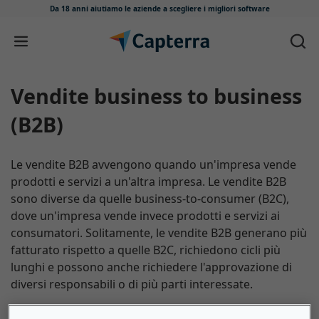
Da 18 anni aiutiamo le aziende
a scegliere i migliori software
Salta e vai al contenuto
Vendite business to business
(B2B)
Le vendite B2B avvengono quando un'impresa vende
prodotti e servizi a un'altra impresa. Le vendite B2B
sono diverse da quelle business-to-consumer (B2C),
dove un'impresa vende invece prodotti e servizi ai
consumatori. Solitamente, le vendite B2B generano più
fatturato rispetto a quelle B2C, richiedono cicli più
lunghi e possono anche richiedere l'approvazione di
diversi responsabili o di più parti interessate.