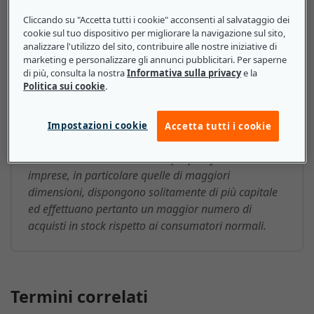
Cliccando su "Accetta tutti i cookie" acconsenti al salvataggio dei
Vendite business to business
cookie sul tuo dispositivo per migliorare la navigazione sul sito,
analizzare l'utilizzo del sito, contribuire alle nostre iniziative di
(B2B): ecco cosa devono sapere le
marketing e personalizzare gli annunci pubblicitari. Per saperne
di più, consulta la nostra
Informativa sulla privacy
e la
piccole e medie imprese
Politica sui cookie
.
Trattandosi di un modello con più stabilità di
mercato rispetto alle vendite B2C, le vendite B2B
Impostazioni cookie
Accetta tutti i cookie
sono indubbiamente vantaggiose per le PMI
intenzionate ad aumentare il proprio fatturato. Le
imprese, in particolare quelle di maggiori
dimensioni, dispongono solitamente di più capitale
ed effettuano pertanto un maggior numero di
acquisti in stock rispetto ai consumatori normali.
Termini correlati