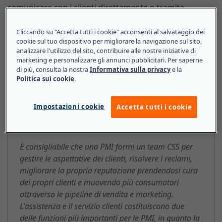
comunicare con i clienti direttamente o tramite
telefono, e-mail, live chat, social media e altre
tecnologie.
Cliccando su "Accetta tutti i cookie" acconsenti al salvataggio dei
cookie sul tuo dispositivo per migliorare la navigazione sul sito,
analizzare l'utilizzo del sito, contribuire alle nostre iniziative di
marketing e personalizzare gli annunci pubblicitari. Per saperne
di più, consulta la nostra
Informativa sulla privacy
e la
Servizio e supporto clienti
Politica sui cookie
.
(Customer Service and Support,
Impostazioni cookie
Accetta tutti i cookie
CSS): ecco cosa devono sapere le
piccole e medie imprese
È consigliabile che una PMI formi un team CSS per
gestire le aspettative dei clienti, risolvere i reclami,
migliorare la propria reputazione prendendosi cura
dei propri clienti e muovendo più consumatori
attraverso le pipeline di vendita e marketing.
L'assistenza e il servizio clienti costituiscono due
delle funzioni più importanti per le PMI, in quanto la